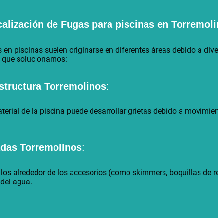
alización de Fugas para piscinas en
Torremoli
 piscinas suelen originarse en diferentes áreas debido a diver
s que solucionamos:
estructura
Torremolinos
:
aterial de la piscina puede desarrollar grietas debido a movimie
radas
Torremolinos
:
llos alrededor de los accesorios (como skimmers, boquillas de re
 del agua.
: