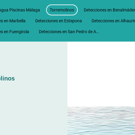
Agua Piscinas Málaga
Torremolinos
Detecciones en Benalmáde
s en Marbella
Detecciones en Estepona
s en Fuengirola
Detecciones en San Pedro de Alcantara
linos