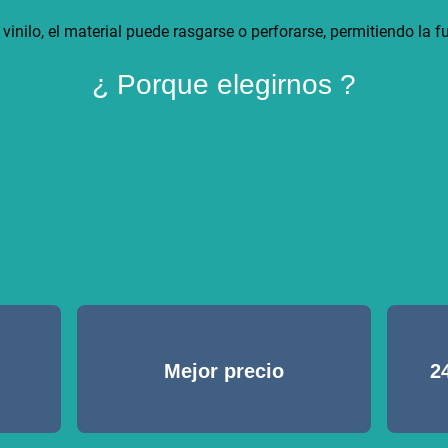
vinilo, el material puede rasgarse o perforarse, permitiendo la 
¿ Porque elegirnos ?
Mejor precio
2