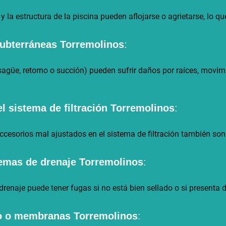
 la estructura de la piscina pueden aflojarse o agrietarse, lo qu
subterráneas
Torremolinos
:
sagüe, retorno o succión) pueden sufrir daños por raíces, movimi
l sistema de filtración
Torremolinos
:
ccesorios mal ajustados en el sistema de filtración también so
emas de drenaje
Torremolinos
:
renaje puede tener fugas si no está bien sellado o si presenta 
lo o membranas
Torremolinos
: