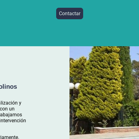
Contactar
olinos
lización y
 con un
Trabajamos
intervención
riamente.