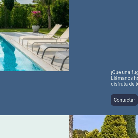
¡Que una fug
Llámanos ho
disfruta de t
Contactar