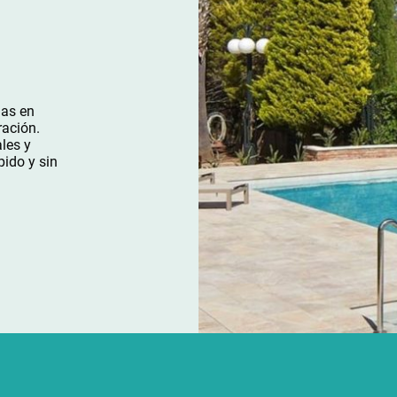
nas en
ración.
les y
pido y sin