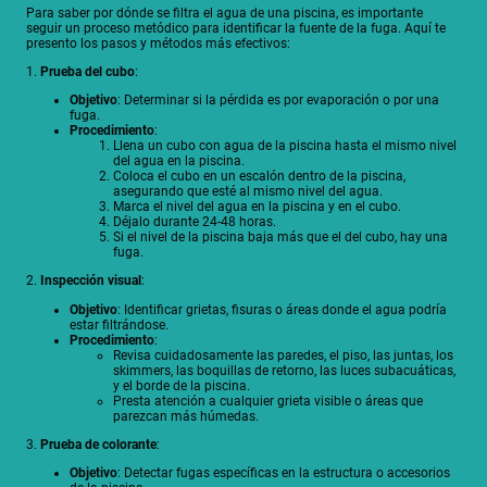
Para saber por dónde se filtra el agua de una piscina, es importante
seguir un proceso metódico para identificar la fuente de la fuga. Aquí te
presento los pasos y métodos más efectivos:
1.
Prueba del cubo
:
Objetivo
: Determinar si la pérdida es por evaporación o por una
fuga.
Procedimiento
:
Llena un cubo con agua de la piscina hasta el mismo nivel
del agua en la piscina.
Coloca el cubo en un escalón dentro de la piscina,
asegurando que esté al mismo nivel del agua.
Marca el nivel del agua en la piscina y en el cubo.
Déjalo durante 24-48 horas.
Si el nivel de la piscina baja más que el del cubo, hay una
fuga.
2.
Inspección visual
:
Objetivo
: Identificar grietas, fisuras o áreas donde el agua podría
estar filtrándose.
Procedimiento
:
Revisa cuidadosamente las paredes, el piso, las juntas, los
skimmers, las boquillas de retorno, las luces subacuáticas,
y el borde de la piscina.
Presta atención a cualquier grieta visible o áreas que
parezcan más húmedas.
3.
Prueba de colorante
:
Objetivo
: Detectar fugas específicas en la estructura o accesorios