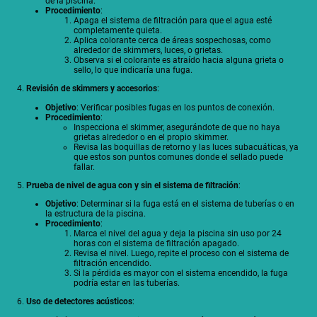
de la piscina.
Procedimiento
:
Apaga el sistema de filtración para que el agua esté
completamente quieta.
Aplica colorante cerca de áreas sospechosas, como
alrededor de skimmers, luces, o grietas.
Observa si el colorante es atraído hacia alguna grieta o
sello, lo que indicaría una fuga.
4.
Revisión de skimmers y accesorios
:
Objetivo
: Verificar posibles fugas en los puntos de conexión.
Procedimiento
:
Inspecciona el skimmer, asegurándote de que no haya
grietas alrededor o en el propio skimmer.
Revisa las boquillas de retorno y las luces subacuáticas, ya
que estos son puntos comunes donde el sellado puede
fallar.
5.
Prueba de nivel de agua con y sin el sistema de filtración
:
Objetivo
: Determinar si la fuga está en el sistema de tuberías o en
la estructura de la piscina.
Procedimiento
:
Marca el nivel del agua y deja la piscina sin uso por 24
horas con el sistema de filtración apagado.
Revisa el nivel. Luego, repite el proceso con el sistema de
filtración encendido.
Si la pérdida es mayor con el sistema encendido, la fuga
podría estar en las tuberías.
6.
Uso de detectores acústicos
: