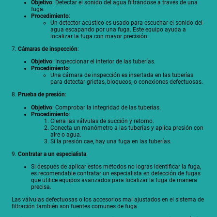
Objetivo
: Detectar el sonido del agua filtrándose a través de una
fuga.
Procedimiento
:
Un detector acústico es usado para escuchar el sonido del
agua escapando por una fuga. Este equipo ayuda a
localizar la fuga con mayor precisión.
7.
Cámaras de inspección
:
Objetivo
: Inspeccionar el interior de las tuberías.
Procedimiento
:
Una cámara de inspección es insertada en las tuberías
para detectar grietas, bloqueos, o conexiones defectuosas.
8.
Prueba de presión
:
Objetivo
: Comprobar la integridad de las tuberías.
Procedimiento
:
Cierra las válvulas de succión y retorno.
Conecta un manómetro a las tuberías y aplica presión con
aire o agua.
Si la presión cae, hay una fuga en las tuberías.
9.
Contratar a un especialista
:
Si después de aplicar estos métodos no logras identificar la fuga,
es recomendable contratar un especialista en detección de fugas
que utilice equipos avanzados para localizar la fuga de manera
precisa.
Las válvulas defectuosas o los accesorios mal ajustados en el sistema de
filtración también son fuentes comunes de fuga.