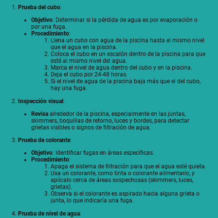
1.
Prueba del cubo
:
Objetivo
: Determinar si la pérdida de agua es por evaporación o
por una fuga.
Procedimiento
:
Llena un cubo con agua de la piscina hasta el mismo nivel
que el agua en la piscina.
Coloca el cubo en un escalón dentro de la piscina para que
esté al mismo nivel del agua.
Marca el nivel de agua dentro del cubo y en la piscina.
Deja el cubo por 24-48 horas.
Si el nivel de agua de la piscina baja más que el del cubo,
hay una fuga.
2.
Inspección visual
:
Revisa
alrededor de la piscina, especialmente en las juntas,
skimmers, boquillas de retorno, luces y bordes, para detectar
grietas visibles o signos de filtración de agua.
3.
Prueba de colorante
:
Objetivo
: Identificar fugas en áreas específicas.
Procedimiento
:
Apaga el sistema de filtración para que el agua esté quieta.
Usa un colorante, como tinta o colorante alimentario, y
aplícalo cerca de áreas sospechosas (skimmers, luces,
grietas).
Observa si el colorante es aspirado hacia alguna grieta o
junta, lo que indicaría una fuga.
4.
Prueba de nivel de agua
: