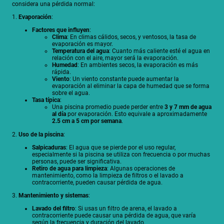
considera una pérdida normal:
1.
Evaporación
:
Factores que influyen
:
Clima
: En climas cálidos, secos, y ventosos, la tasa de
evaporación es mayor.
Temperatura del agua
: Cuanto más caliente esté el agua en
relación con el aire, mayor será la evaporación.
Humedad
: En ambientes secos, la evaporación es más
rápida.
Viento
: Un viento constante puede aumentar la
evaporación al eliminar la capa de humedad que se forma
sobre el agua.
Tasa típica
:
Una piscina promedio puede perder entre
3 y 7 mm de agua
al día
por evaporación. Esto equivale a aproximadamente
2.5 cm a 5 cm por semana
.
2.
Uso de la piscina
:
Salpicaduras
: El agua que se pierde por el uso regular,
especialmente si la piscina se utiliza con frecuencia o por muchas
personas, puede ser significativa.
Retiro de agua para limpieza
: Algunas operaciones de
mantenimiento, como la limpieza de filtros o el lavado a
contracorriente, pueden causar pérdida de agua.
3.
Mantenimiento y sistemas
:
Lavado del filtro
: Si usas un filtro de arena, el lavado a
contracorriente puede causar una pérdida de agua, que varía
según la frecuencia y duración del lavado.