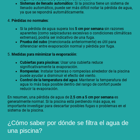
Sistemas de llenado automático
: Si la piscina tiene un sistema de
llenado automático, puede ser más difícil notar la pérdida de agua,
ya que se repondrá automáticamente.
4.
Pérdidas no normales
:
Si la pérdida de agua supera los
5 cm por semana
sin razones
aparentes (como salpicaduras excesivas o condiciones climáticas
extremas), podría ser indicativo de una fuga.
Prueba del cubo
(mencionada anteriormente) es útil para
diferenciar entre evaporación normal y pérdida por fuga.
5.
Medidas para minimizar la evaporación
:
Cubiertas para piscinas
: Usar una cubierta reduce
significativamente la evaporación.
Rompeolas
: Instalar barreras o rompeolas alrededor de la piscina
puede ayudar a disminuir el efecto del viento.
Control de la temperatura del agua
: Mantener la temperatura del
agua lo más baja posible dentro del rango de confort puede
reducir la evaporación.
En resumen, una pérdida de agua de
2.5 cm a 5 cm por semana
es
generalmente normal. Si la piscina está perdiendo más agua, es
importante investigar para descartar posibles fugas o problemas en el
sistema de la piscina.
¿Cómo saber por dónde se filtra el agua de
una piscina?