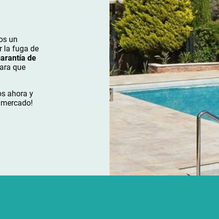
os un
r la fuga de
arantía de
para que
os ahora y
l mercado!