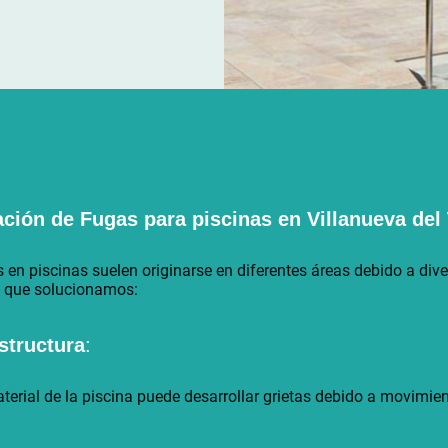
ación de Fugas para piscinas en
Villanueva del
 piscinas suelen originarse en diferentes áreas debido a diver
s que solucionamos:
estructura
:
aterial de la piscina puede desarrollar grietas debido a movimie