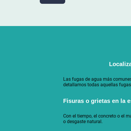
Localiz
Las fugas de agua más comunes en
detallamos todas aquellas fuga
Fisuras o grietas en la 
Con el tiempo, el concreto o el m
o desgaste natural.