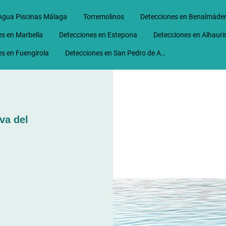
Agua Piscinas Málaga
Torremolinos
Detecciones en Benalmáde
s en Marbella
Detecciones en Estepona
s en Fuengirola
Detecciones en San Pedro de Alcantara
va del