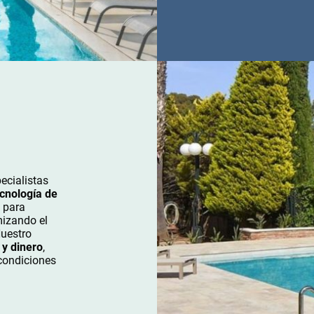
ecialistas
cnología de
 para
mizando el
Nuestro
 y dinero
,
condiciones