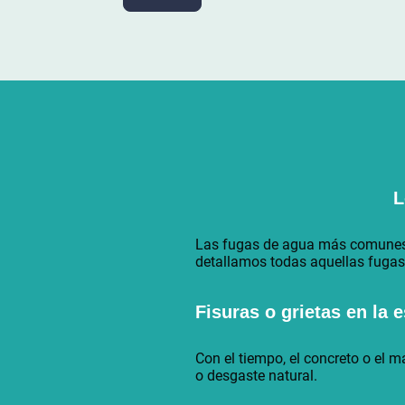
L
Las fugas de agua más comunes en
detallamos todas aquellas fuga
Fisuras o grietas en la 
Con el tiempo, el concreto o el m
o desgaste natural.