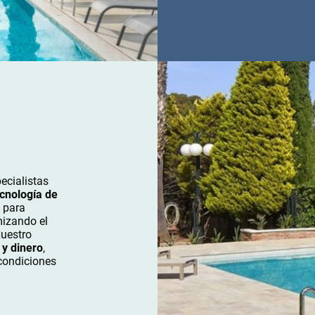
ecialistas
cnología de
 para
mizando el
Nuestro
 y dinero
,
condiciones