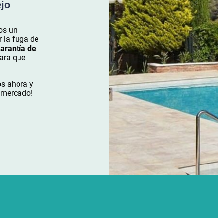
ejo
os un
r la fuga de
arantía de
para que
os ahora y
l mercado!