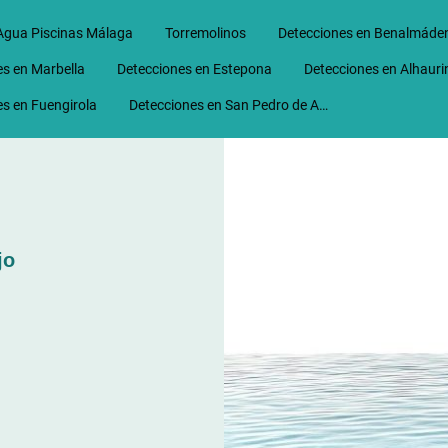
Agua Piscinas Málaga
Torremolinos
Detecciones en Benalmáde
s en Marbella
Detecciones en Estepona
s en Fuengirola
Detecciones en San Pedro de Alcantara
jo