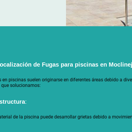
ocalización de Fugas para piscinas en
Mocline
 piscinas suelen originarse en diferentes áreas debido a diver
s que solucionamos:
estructura
:
aterial de la piscina puede desarrollar grietas debido a movimie