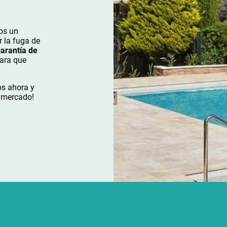
os un
r la fuga de
arantía de
para que
os ahora y
l mercado!