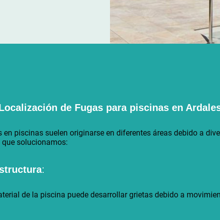
Localización de Fugas para piscinas en
Ardale
 piscinas suelen originarse en diferentes áreas debido a diver
s que solucionamos:
estructura
:
aterial de la piscina puede desarrollar grietas debido a movimie