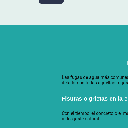
Las fugas de agua más comunes en
detallamos todas aquellas fuga
Fisuras o grietas en la 
Con el tiempo, el concreto o el m
o desgaste natural.