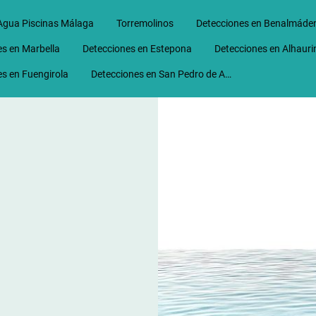
Agua Piscinas Málaga
Torremolinos
Detecciones en Benalmáde
s en Marbella
Detecciones en Estepona
s en Fuengirola
Detecciones en San Pedro de Alcantara