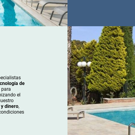
ecialistas
cnología de
 para
mizando el
Nuestro
 y dinero
,
condiciones